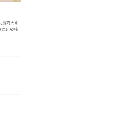
端功能兩大系
性為研發核