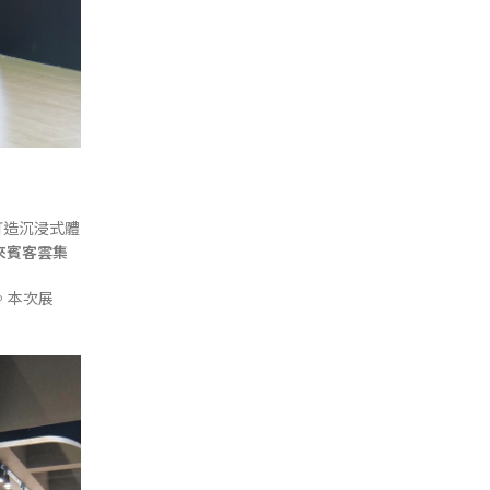
打造沉浸式體
來賓客雲集
。本次展