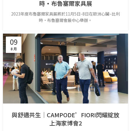
時·布魯塞爾家具展
2023年度布魯塞爾家具展將於11月5日-8日在歐洲心臟–比利
時·布魯塞爾會展中心舉辦。
09
8 月
與舒適共生｜CAMPODE’FIORI閃耀綻放
上海家博會2