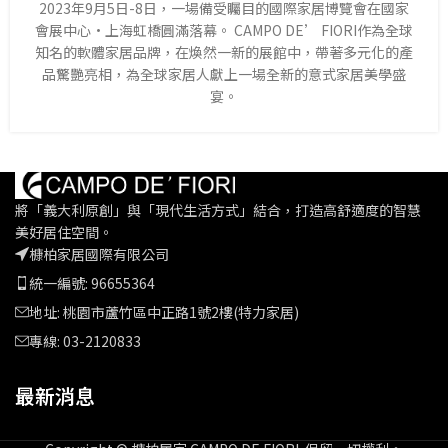
2023年9月5日-8日，一場備受矚目的國際家居博覽會在國家
會展中心·上海虹橋圓滿落幕。 CAMPO DE’ FIORI作為全球
知名的軟體家居品牌，在煥然一新的展館中，帶著多元化的產
品驚艷亮相，為全球家居人獻上一場全新的意式家居美學盛
宴。
將「義大利原創」與「現代生活方式」結合，打造高舒適度的智慧
美好居住空間。
槺柏家居國際有限公司
統一編號: 96655364
地址: 桃園市蘆竹區中正路1號2樓(特力家居)
專線: 03-2120833
最新消息