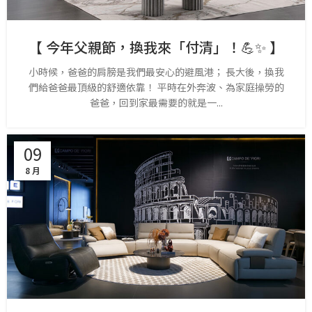
【 今年父親節，換我來「付清」！💪✨ 】
小時候，爸爸的肩膀是我們最安心的避風港； 長大後，換我
們給爸爸最頂級的舒適依靠！ 平時在外奔波、為家庭操勞的
爸爸，回到家最需要的就是一...
09
8 月