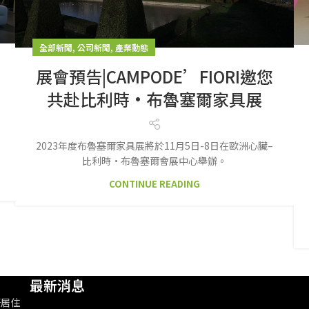
,
,
全部新聞
公司新聞
產業動態
展會預告|CAMPODE’FIORI邀您
共赴比利時·布魯塞爾家具展
2023年度布魯塞爾家具展將於11月5日-8日在歐洲心臟–
比利時·布魯塞爾會展中心舉辦。
CONTINUE READING
最新消息
好居住