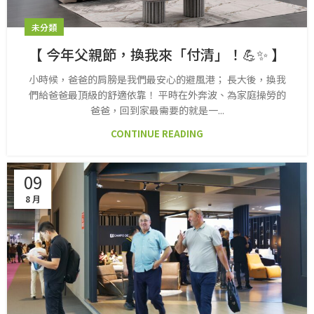
未分類
【 今年父親節，換我來「付清」！💪✨ 】
小時候，爸爸的肩膀是我們最安心的避風港； 長大後，換我
們給爸爸最頂級的舒適依靠！ 平時在外奔波、為家庭操勞的
爸爸，回到家最需要的就是一...
CONTINUE READING
09
8 月