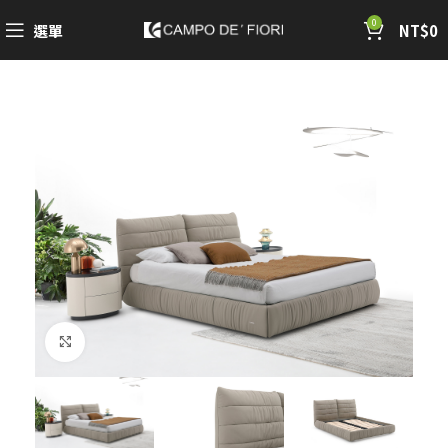
0
選單
NT$
0
Click to enlarge